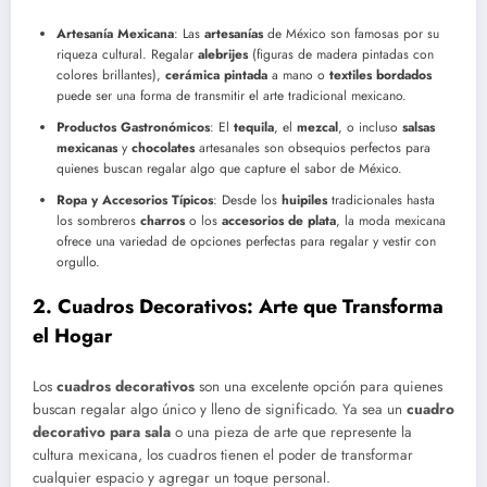
Artesanía Mexicana
: Las
artesanías
de México son famosas por su
riqueza cultural. Regalar
alebrijes
(figuras de madera pintadas con
colores brillantes),
cerámica pintada
a mano o
textiles bordados
puede ser una forma de transmitir el arte tradicional mexicano.
Productos Gastronómicos
: El
tequila
, el
mezcal
, o incluso
salsas
mexicanas
y
chocolates
artesanales son obsequios perfectos para
quienes buscan regalar algo que capture el sabor de México.
Ropa y Accesorios Típicos
: Desde los
huipiles
tradicionales hasta
los sombreros
charros
o los
accesorios de plata
, la moda mexicana
ofrece una variedad de opciones perfectas para regalar y vestir con
orgullo.
2.
Cuadros Decorativos: Arte que Transforma
el Hogar
Los
cuadros decorativos
son una excelente opción para quienes
buscan regalar algo único y lleno de significado. Ya sea un
cuadro
decorativo para sala
o una pieza de arte que represente la
cultura mexicana, los cuadros tienen el poder de transformar
cualquier espacio y agregar un toque personal.