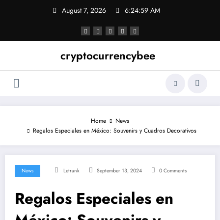
Skip
August 7, 2026
6:25:00 AM
to
content
cryptocurrencybee
Home
News
Regalos Especiales en México: Souvenirs y Cuadros Decorativos
News
Letrank
September 13, 2024
0 Comments
Regalos Especiales en