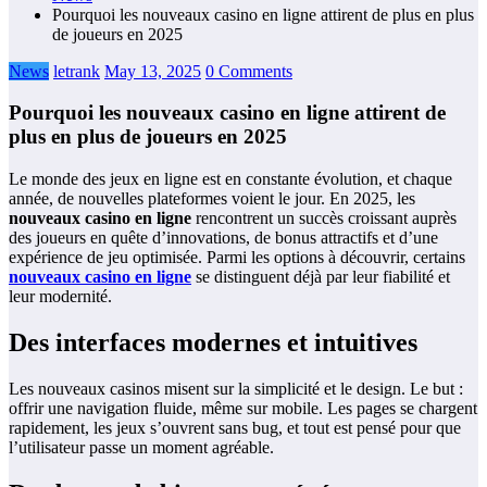
Pourquoi les nouveaux casino en ligne attirent de plus en plus
de joueurs en 2025
News
letrank
May 13, 2025
0 Comments
Pourquoi les nouveaux casino en ligne attirent de
plus en plus de joueurs en 2025
Le monde des jeux en ligne est en constante évolution, et chaque
année, de nouvelles plateformes voient le jour. En 2025, les
nouveaux casino en ligne
rencontrent un succès croissant auprès
des joueurs en quête d’innovations, de bonus attractifs et d’une
expérience de jeu optimisée. Parmi les options à découvrir, certains
nouveaux casino en ligne
se distinguent déjà par leur fiabilité et
leur modernité.
Des interfaces modernes et intuitives
Les nouveaux casinos misent sur la simplicité et le design. Le but :
offrir une navigation fluide, même sur mobile. Les pages se chargent
rapidement, les jeux s’ouvrent sans bug, et tout est pensé pour que
l’utilisateur passe un moment agréable.