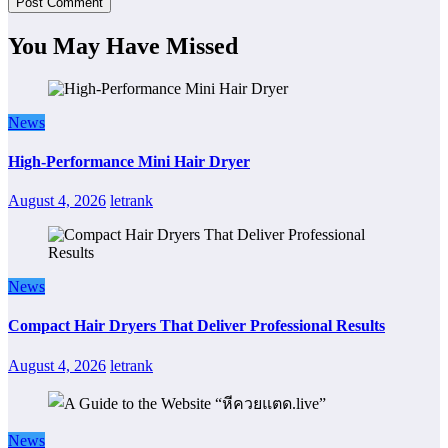
You May Have Missed
News
High-Performance Mini Hair Dryer
August 4, 2026
letrank
News
Compact Hair Dryers That Deliver Professional Results
August 4, 2026
letrank
News