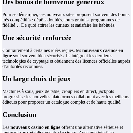
Des bonus de bienvenue généreux
Pour se démarquer, ces nouveaux sites proposent souvent des bonus
très compétitifs : dépôts doublés, tours gratuits, programmes de
fidélité… De quoi attirer les curieux et satisfaire les habitués.
Une sécurité renforcée
Contrairement à certaines idées reçues, les
nouveaux casinos en
ligne
sont souvent bien sécurisés. Ils intègrent les dernières
technologies de cryptage et obtiennent des licences officielles auprès
d’autorités reconnues.
Un large choix de jeux
Machines à sous, jeux de table, croupiers en direct, jackpots
progressifs : les nouvelles plateformes collaborent avec les meilleurs
éditeurs pour proposer un catalogue complet et de haute qualité.
Conclusion
Les
nouveaux casino en ligne
offrent une alternative sérieuse et
innovante aux établissements classiques. Avec une interface