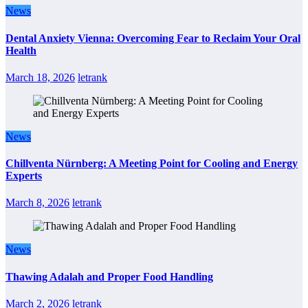
News
Dental Anxiety Vienna: Overcoming Fear to Reclaim Your Oral
Health
March 18, 2026
letrank
News
Chillventa Nürnberg: A Meeting Point for Cooling and Energy
Experts
March 8, 2026
letrank
News
Thawing Adalah and Proper Food Handling
March 2, 2026
letrank