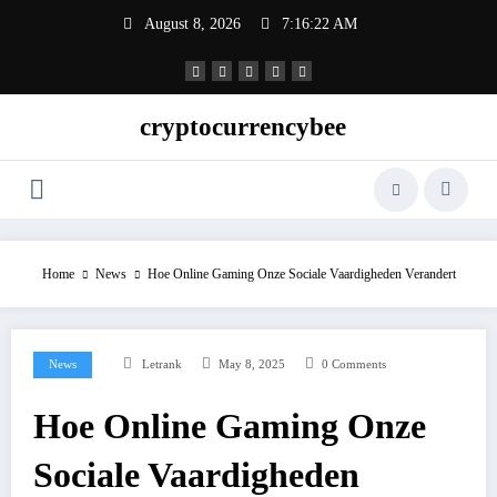
Skip
August 8, 2026
7:16:23 AM
to
content
cryptocurrencybee
Home
News
Hoe Online Gaming Onze Sociale Vaardigheden Verandert
News
Letrank
May 8, 2025
0 Comments
Hoe Online Gaming Onze
Sociale Vaardigheden