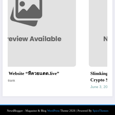
live”
Slimking Casino Review: Modern G
Crypto Support
June 3, 2026
letrank
NewsBlogger - Magazine & Blog
WordPress
Theme 2026 | Powered By
SpiceThemes