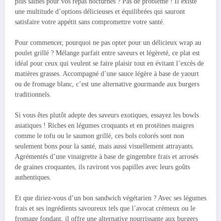
plus saines pour vos repas nocturnes ? Pas de problème ! Il existe
une multitude d’options délicieuses et équilibrées qui sauront
satisfaire votre appétit sans compromettre votre santé.
Pour commencer, pourquoi ne pas opter pour un délicieux wrap au
poulet grillé ? Mélange parfait entre saveurs et légèreté, ce plat est
idéal pour ceux qui veulent se faire plaisir tout en évitant l’excès de
matières grasses. Accompagné d’une sauce légère à base de yaourt
ou de fromage blanc, c’est une alternative gourmande aux burgers
traditionnels.
Si vous êtes plutôt adepte des saveurs exotiques, essayez les bowls
asiatiques ! Riches en légumes croquants et en protéines maigres
comme le tofu ou le saumon grillé, ces bols colorés sont non
seulement bons pour la santé, mais aussi visuellement attrayants.
Agrémentés d’une vinaigrette à base de gingembre frais et arrosés
de graines croquantes, ils raviront vos papilles avec leurs goûts
authentiques.
Et que diriez-vous d’un bon sandwich végétarien ? Avec ses légumes
frais et ses ingrédients savoureux tels que l’avocat crémeux ou le
fromage fondant, il offre une alternative nourrissante aux burgers