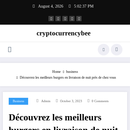
Skip
August 4, 2026
5:02:37 PM
to
content
cryptocurrencybee
Home
business
Découvrez les meilleurs burgers en livraison de nuit près de chez vous
Business
Admin
October 3, 2023
0 Comments
Découvrez les meilleurs