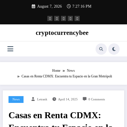
Skip
August 7, 2026
7:27:17 PM
to
content
cryptocurrencybee
Home
News
Casas en Renta CDMX: Encuentra tu Espacio en la Gran Metrópoli
News
Letrank
April 14, 2025
0 Comments
Casas en Renta CDMX: