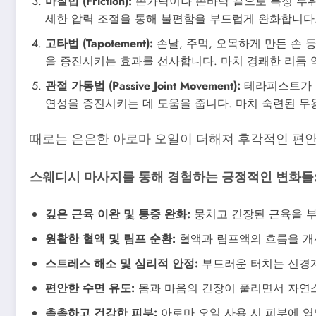
마찰법 (Friction):
손가락이나 손바닥 끝으로 특정 부위
세한 압력 조절을 통해 불편함을 부드럽게 완화합니다.
고타법 (Tapotement):
손날, 주먹, 오목하게 만든 손 
을 증진시키는 효과를 선사합니다. 마치 경쾌한 리듬 
관절 가동법 (Passive Joint Movement):
테라피스트가 부
연성을 증진시키는 데 도움을 줍니다. 마치 숙련된 무
때로는 은은한 아로마 오일이 더해져 후각적인 편안
스웨디시 마사지를 통해 경험하는 긍정적인 변화들
깊은 근육 이완 및 통증 완화:
뭉치고 긴장된 근육을 부
원활한 혈액 및 림프 순환:
혈액과 림프액의 흐름을 개
스트레스 해소 및 심리적 안정:
부드러운 터치는 신경계
편안한 수면 유도:
몸과 마음의 긴장이 풀리면서 자연
촉촉하고 건강한 피부:
아로마 오일 사용 시 피부에 영