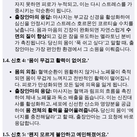
자지 못하면 피로가 누적되고, 이는 다시 스트레스를 가
중시키는 악순환이 됩니다.
출장안마의 응답:
마사지는 부교감 신경을 활성화하여
심신을 안정시키고 스트레스 호르몬인 코르티솔 수치를
낮춥니다. 몸과 마음의 긴장이 완화되면 자연스럽게
수
면의 질이 향상
되고 깊은 잠을 유도하는 멜라토닌 분비
가 촉진됩니다. 당신의 몸이 ‘푹 쉬고 싶다’고 말할 때, 출
장안마는 가장 편안한 환경에서 그 소원을 이뤄줍니다.
1.4. 신호 4: ‘몸이 무겁고 활력이 없어요.’
몸의 외침:
혈액순환이 원활하지 않거나 노폐물이 축적
되면 몸이 무겁게 느껴지고 전반적인 활력이 떨어집니
다. 피로가 만성화되면 모든 일에 의욕을 잃게 됩니다.
출장안마의 응답:
마사지는 혈액과 림프의 흐름을 촉진
하여 체내 노폐물과 독소 배출을 돕습니다. 이는 신진대
사를 활성화하고, 세포에 신선한 산소와 영양분을 공급
하여
몸 전체의 활력을 끌어올려줍니다.
당신의 몸이 ‘에
너지를 충전해달라’고 할 때, 출장안마는 그 요청에 바로
응답합니다.
1.5. 신호 5: ‘왠지 모르게 불안하고 예민해졌어요.’