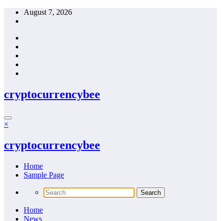
Skip
August 7, 2026
to
content
cryptocurrencybee
×
cryptocurrencybee
Home
Sample Page
Home
News