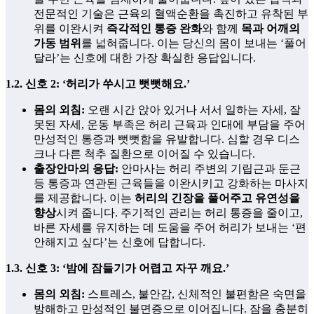
전문적인 기술은 근육의 혈액순환을 촉진하고 유착된 부
위를 이완시켜
즉각적인 통증 완화
와 함께
목과 어깨의
가동 범위
를 넓혀줍니다. 이는 당신의 몸이 보내는 ‘풀어
달라’는 신호에 대한 가장 확실한 응답입니다.
1.2. 신호 2: ‘허리가 쑤시고 뻣뻣해요.’
몸의 외침:
오랜 시간 앉아 있거나 서서 일하는 자세, 잘
못된 자세, 운동 부족은 허리 근육과 인대에 부담을 주어
만성적인 통증과 뻣뻣함을 유발합니다. 심할 경우 디스
크나 다른 척추 질환으로 이어질 수 있습니다.
출장안마의 응답:
안마사는 허리 주변의 기립근과 둔근
등 통증과 연관된 근육들을 이완시키고 강화하는 마사지
를 제공합니다. 이는
허리의 긴장을 풀어주고 유연성을
향상
시켜 줍니다. 주기적인 관리는 허리 통증을 줄이고,
바른 자세를 유지하는 데 도움을 주어 허리가 보내는 ‘편
안해지고 싶다’는 신호에 답합니다.
1.3. 신호 3: ‘밤에 잠들기가 어렵고 자꾸 깨요.’
몸의 외침:
스트레스, 불안감, 신체적인 불편함은 숙면을
방해하고 만성적인 불면증으로 이어집니다. 잠을 충분히